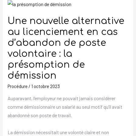
Une
nouvelle
Une nouvelle alternative
alternative
au
au licenciement en cas
licenciement
d’abandon de poste
en
volontaire : la
cas
présomption de
d’abandon
de
démission
poste
Procédure
/
1 octobre 2023
volontaire :
la
Auparavant, l’employeur ne pouvait jamais considérer
présomption
comme démissionnaire un salarié au seul motif qu’il avait
de
abandonné son poste de travail.
démission
La démission nécessitait une volonté claire et non