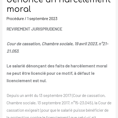
dénonce
moral
un
Procédure
/
1 septembre 2023
harcèlement
moral
REVIREMENT JURISPRUDENCE
Cour de cassation, Chambre sociale, 19 avril 2023, n°21-
21.053
.
Le salarié dénonçant des faits de harcèlement moral
ne peut être licencié pour ce motif, à défaut le
licenciement est nul.
Depuis un arrêt du 13 septembre 2017 (Cour de cassation,
Chambre sociale, 13 septembre 2017, n°15-23.045), la Cour de
cassation exigeait (pour que le salarié puisse bénéficier de
la protection contre le licenciement) que celui-ci ait