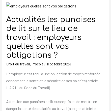
Actualités
les
Actualités les punaises
punaises
de
de lit sur le lieu de
lit
travail : employeurs
sur
quelles sont vos
le
obligations ?
lieu
de
Droit du travail
,
Procole
/
11 octobre 2023
travail :
L’employeur est tenu à une obligation de moyen renforcée
employeurs
concernant la santé et la sécurité de ses salariés (article
quelles
L.4121-1 du Code du Travail).
sont
vos
Attention aux punaises de lit susceptibles de mettre en
obligations ?
danger la santé des salariés au travail (allergie, atteinte