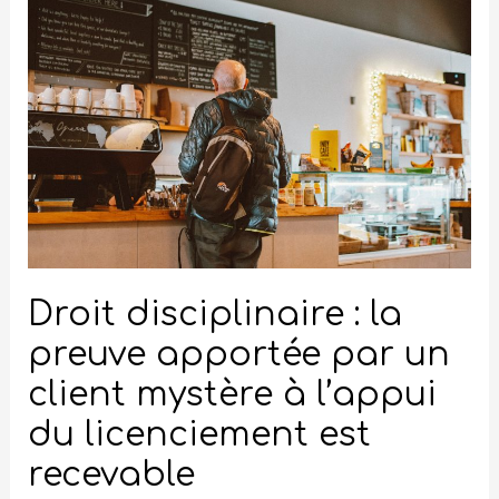
disciplinaire :
la
preuve
apportée
par
un
client
mystère
à
l’appui
Droit disciplinaire : la
du
preuve apportée par un
licenciement
client mystère à l’appui
est
recevable
du licenciement est
recevable