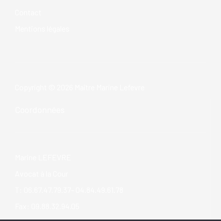
Contact
Mentions légales
Copyright © 2026 Maître Marine Lefevre
Coordonnées
Marine LEFEVRE
Avocat à la Cour
T: 06.67.47.79.37- 04.84.49.61.78
Fax: 09.88.32.94.05