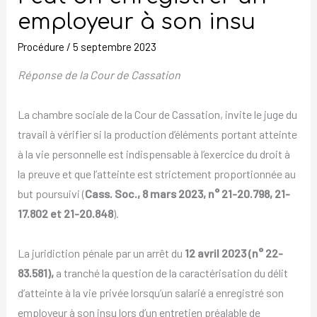
un
employeur à son insu
employeur
Procédure
/
5 septembre 2023
à
son
Réponse de la Cour de Cassation
insu
La chambre sociale de la Cour de Cassation, invite le juge du
travail à vérifier si la production d’éléments portant atteinte
à la vie personnelle est indispensable à l’exercice du droit à
la preuve et que l’atteinte est strictement proportionnée au
but poursuivi (
Cass. Soc., 8 mars 2023, n° 21-20.798, 21-
17.802 et 21-20.848
).
La juridiction pénale par un arrêt du
12 avril 2023 (n° 22-
83.581),
a tranché la question de la caractérisation du délit
d’atteinte à la vie privée lorsqu’un salarié a enregistré son
employeur à son insu lors d’un entretien préalable de