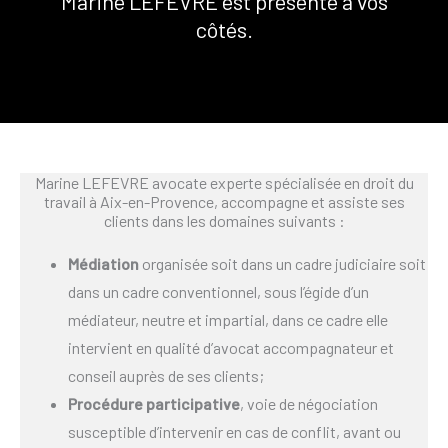
Marine LEFEVRE est présente à vos
côtés.
Marine LEFEVRE avocate experte spécialisée en droit du
travail à Aix-en-Provence, accompagne et assiste ses
clients dans les domaines suivants :
Médiation
organisée soit dans un cadre judiciaire soit
dans un cadre conventionnel, sous l’égide d’un
médiateur, neutre et impartial, dans ce cadre elle
intervient en qualité d’avocat accompagnateur et
conseil auprès de ses clients;
Procédure participative
, voie de négociation
susceptible d’intervenir en cas de conflit, avant ou