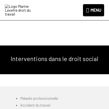
Aller
MENU
au
MENU
contenu
Médiation judiciaire
Interventions dans le droit social
Maladie professionnelle
Accident du travail